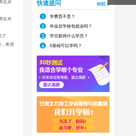
男生米
快速提问
MORE >
1
学费贵不贵？
男生米
2
毕业后学校包就业吗？
3
的了
学完获得什么学历？
些，希望
4
0基础可以学吗？