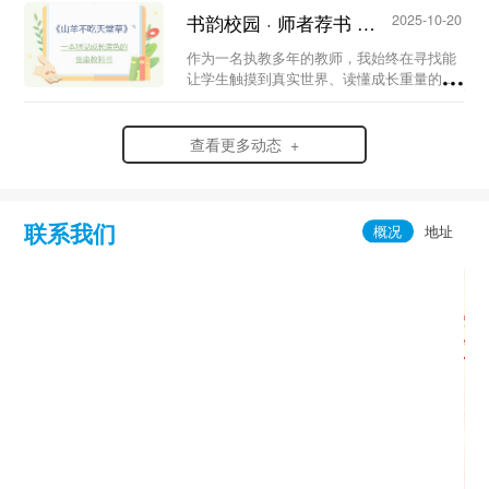
书韵校园 · 师者荐书 | 《山羊不吃天堂草》...
2025-10-20
作为一名执教多年的教师，我始终在寻找能
让学生触摸到真实世界、读懂成长重量的书
籍，而曹文轩的《山羊不吃天堂草》，正是
我反复推荐给学生的“生命教科书”。它跳出
了传统成长小说的浪漫化叙事，以细腻的笔
查看更多动态 +
触，将少...
联系我们