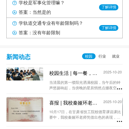
学校是军事化管理嘛？
了解详情
答案：当然是的
学轨道交通专业有年龄限制吗？
了解详情
答案：没有年龄限制
新闻动态
校园生活 | 每一餐，我们都用心守护...
2025-10-20
当清晨的第一缕阳光洒满校园，当午后的钟
声悠扬响起，当傍晚的星辰悄然点缀夜空，
食堂，这个充满烟火气的地方，总在第一时
间为大家准备着热气腾腾的饭菜，等待着饥
喜报 | 我校秦娅环老师荣获甘肃省技工院校德育课说课比赛二等奖...
2025-10-20
肠辘辘的你。...
10月17日，在甘肃省技工院校德育课说课比
赛中，我校秦娅环老师凭借出色的表现，荣
获省级二等奖！...