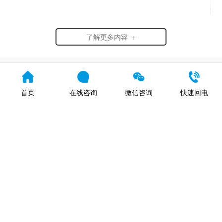
了解更多内容 +
在线预约报名资格
首页
在线咨询
微信咨询
快速回电
姓名：
电话：
我想报考的专业：
提交
您所提交的信息将严格保密，请静待老师电话回复。