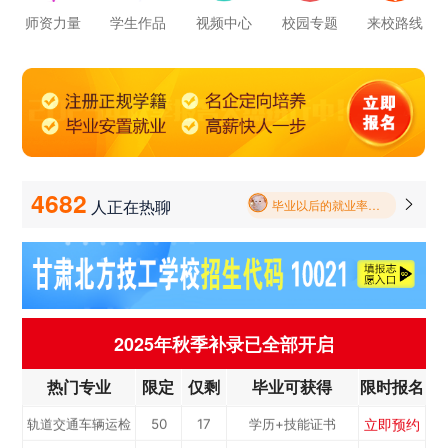
师资力量
学生作品
视频中心
校园专题
来校路线
学校里面的漂亮女孩子多不多呀
立即预约
新能源汽车技术
50
17
学历+技能证书
立即预约
机电一体化专业
50
17
学历+技能证书
专...
报名要带哪些东西
立即预约
铁路客运服务专业
50
17
学历+技能证书
4682
人正在热聊

毕业以后的就业率怎么样呀
立即预约
轨道交通车辆运检
50
17
学历+技能证书
学校环境怎么样啊 视频上看上去还挺不 错的 有实地去看过的么
立即预约
烹饪专业
50
17
学历+技能证书
立即预约
计算机应用与维
50
17
学历+技能证书
学校里面的漂亮女孩子多不多呀
立即预约
新能源汽车技术
50
17
学历+技能证书
修...
2025年秋季补录已全部开启
报名要带哪些东西
立即预约
机电一体化专业
50
17
学历+技能证书
专...
热门专业
限定
仅剩
毕业可获得
限时报名
立即预约
铁路客运服务专业
50
17
学历+技能证书
立即预约
轨道交通车辆运检
50
17
学历+技能证书